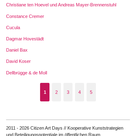
Christiane ten Hoevel und Andreas Mayer-Brennenstuhl
Constance Cremer
Cucula
Dagmar Hovestädt
Daniel Bax
David Koser
Dellbrügge & de Moll
1
2
3
4
5
2011 - 2026 Citizen Art Days // Kooperative Kunststrategien
und Beteiligungspotentiale im öffentlichen Raum