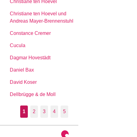
Christiane ten Hoevel
Christiane ten Hoevel und
Andreas Mayer-Brennenstuhl
Constance Cremer
Cucula
Dagmar Hovestädt
Daniel Bax
David Koser
Dellbrügge & de Moll
1
2
3
4
5